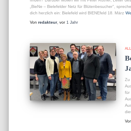
„BieNe – Bielefelder Netz für Blütenbesucher“, sprech
dich herzlich ein: Bielefeld wird BIENEfeld 18. März
We
Von
redakteur
, vor
1 Jahr
AL
B
J
Zu 
Au
für
Auc
Aus
die
Vo