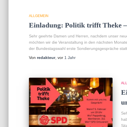
ALLGEMEIN
Einladung: Politik trifft Theke
Sehr geehrte Damen und Herren, nachdem unser neues 
möchten wir die Veranstaltung in den nächsten Monate
der Bundestagswahl erste Sondierungsgespräche statt 
Von
redakteur
, vor
1 Jahr
AL
Ei
u
Se
hab
Sit