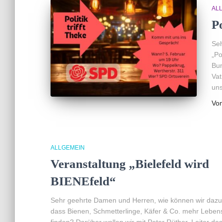
AL
Po
Seh
„Po
Bun
Vat
uns
Vo
ALLGEMEIN
Veranstaltung „Bielefeld wird
BIENEfeld“
Sehr geehrte Damen und Herren, wie können wir dazu
dass Bienen, Schmetterlinge, Käfer & Co. mehr Lebe
finden? Darüber wollen wir mit Peter Rüther, Leiter des