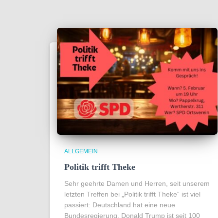
ALLGEMEIN
Politik trifft Theke
Sehr geehrte Damen und Herren, seit unserem
letzten Treffen bei „Politik trifft Theke“ ist viel
passiert: Deutschland hat eine neue
Bundesregierung, Donald Trump ist seit 100